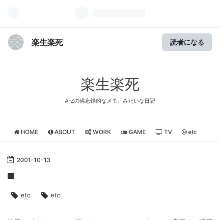
楽生楽死
読者になる
楽生楽死
A-Zの備忘録的なメモ、みたいな日記
HOME
ABOUT
WORK
GAME
TV
etc
2001
-
10
-
13
■
etc
etc